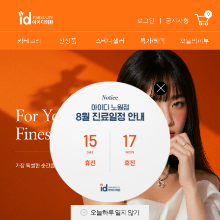
0
로그인
공지사항
카테고리
신상품
스테디셀러
특가/혜택
오늘의피부
오늘하루 열지 않기
2
/
5