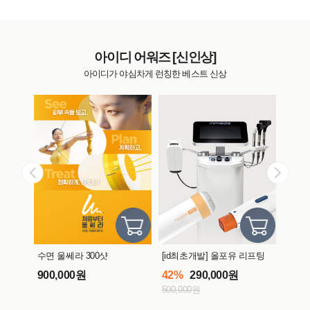
아이디 어워즈 [신인상]
아이디가 야심차게 런칭한 베스트 신상
수면 울쎄라 300샷
[id최초개발] 올포유 리프팅
[id
900,000원
42%
290,000원
49%
500,000원
1,450