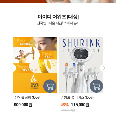
아이디 어워즈 [대상]
전국민 1시술 시급! 스테디셀러
수면 울쎄라 300샷
슈링크 유니버스 300샷
다크
900,000원
48%
115,000원
48%
220,000원
190,